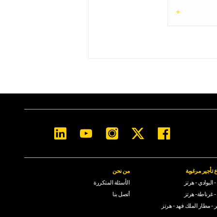
 تأجير مرغوبة
من نحن
 البوادي - هرتز
الأسئلة المتكررة
- غرناطة- هرتز
أتصل بنا
ر - مطار الملك فهد - هرتز