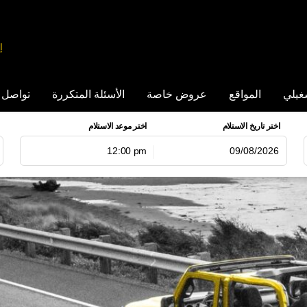
إ
غيلي
المواقع
عروض خاصة
الأسئلة المتكررة
تواصل 
اختر تاريخ الاستلام
اختر موعد الاستلام
12:00 pm
اغسطس
2026
ثنين
الثلاثاء
الاربعاء
الخميس
الجمعة
السبت
الاحد
الاثنين
الث
27
26
1
31
30
29
28
2
3
2
8
7
6
5
4
1
10
9
15
14
13
12
11
1
8
17
16
22
21
20
19
18
1
5
24
23
29
28
27
26
25
2
31
30
5
4
3
2
1
3