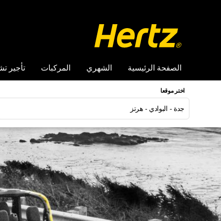
الصفحة الرئيسية
الشهري
المركبات
تأجير تش
اختر موقعا
جدة - البوادي - هرتز
الاحد
الا
7
26
3
2
0
9
7
16
4
23
1
30