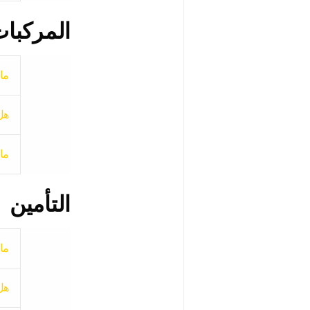
المركبات
ما 
هل ا
ما
التأمين
ما 
هل