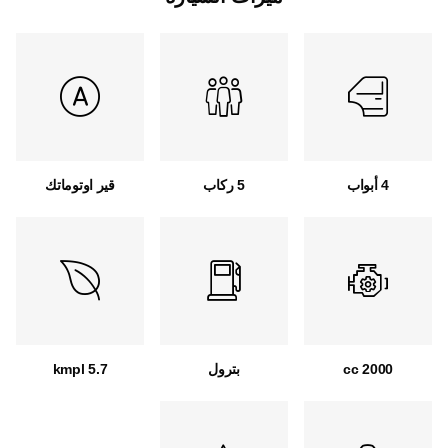
4 أبواب
5 ركاب
قير اوتوماتك
2000 cc
بترول
5.7 kmpl