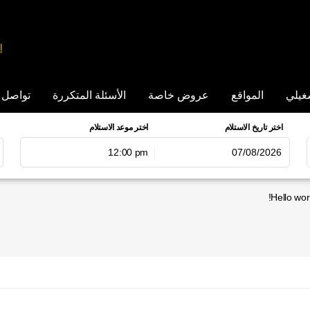
إ
غيلي
المواقع
عروض خاصة
الأسئلة المتكررة
تواصل 
اختر تاريخ الاستلام
اختر موعد الاستلام
12:00 pm
اغسطس
2026
ثنين
الثلاثاء
الاربعاء
الخميس
الجمعة
السبت
الاحد
الاثنين
الث
Hello worl
27
26
1
31
30
29
28
2
3
2
8
7
6
5
4
1
10
9
15
14
13
12
11
1
8
17
16
22
21
20
19
18
1
5
24
23
29
28
27
26
25
2
31
30
5
4
3
2
1
3