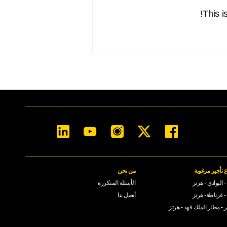
 تأجير مرغوبة
من نحن
 البوادي - هرتز
الأسئلة المتكررة
- غرناطة- هرتز
أتصل بنا
ر - مطار الملك فهد - هرتز