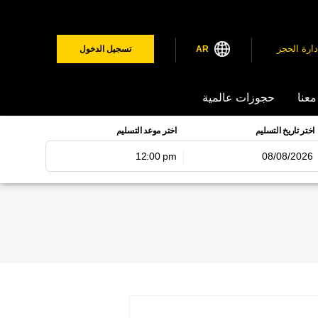
دارة الحجز
AR
تسجيل الدخول
معنا
حجوزات عالمية
اختر تاريخ التسليم
اختر موعد التسليم
12:00 pm
اغسطس
2026
لاثاء
الاربعاء
الخميس
الجمعة
السبت
1
31
30
29
28
8
7
6
5
4
15
14
13
12
1
22
21
20
19
1
29
28
27
26
2
5
4
3
2
1