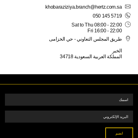
khobaraziziya.branch@hertz.com.sa
5
4
3
2
1
31
30
050 145 5719
Sat to Thu 08:00 - 22:00
Fri 16:00 - 22:00
طريق المجلس التعاوني - حي الخزامى
الخبر
المملكة العربية السعودية 34718