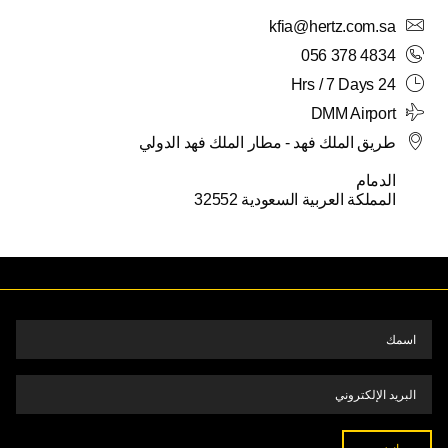
kfia@hertz.com.sa
5
4
3
2
1
31
30
056 378 4834
24 Hrs / 7 Days
DMM Airport
طريق الملك فهد - مطار الملك فهد الدولي
الدمام
المملكة العربية السعودية 32552