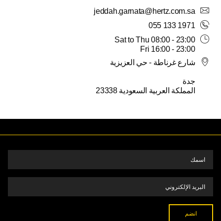
jeddah.garnata@hertz.com.sa
5
4
3
2
1
31
30
055 133 1971
Sat to Thu 08:00 - 23:00
Fri 16:00 - 23:00
شارع غرناطة - حي العزيزية
جدة
المملكة العربية السعودية 23338